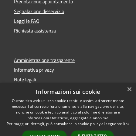
Prenotazione appuntamento
Segnalazione disservizio
Leggi le FAQ
Richiesta assistenza
Amministrazione trasparente
Informativa privacy
Note legali
×
Dichiarazione di accessibilità
Informazioni sui cookie
Questo sito web utilizza cookie tecnici e assimilati strettamente
necessari al corretto funzionamento e alla navigazione del sito,
nonché un cookie tecnico analitico al solo fine di elaborare
informazioni statistiche, aggregate e anonime.
RSS
Copyright © 2026 • Comune di
Per maggiori dettagli, può consultare la cookie policy al seguente
link
Accessibilità
Grottazzolina • Powered by
Privacy
Municipium
Accesso
•
RIFIUTA TUTTO