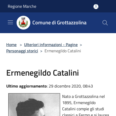
Salta al contenuto principale
Regione Marche
Comune di Grottazzolina
Home
>
Ulteriori informazioni - Pagine
>
Personaggi storici
>
Ermenegildo Catalini
Ermenegildo Catalini
Ultimo aggiornamento
: 29 dicembre 2020, 08:43
Nato a Grottazzolina nel
1895, Ermenegildo
Catalini compie gli studi
classici a Fermo e si laurea