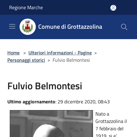
Salta al contenuto principale
Regione Marche
Comune di Grottazzolina
Home
>
Ulteriori informazioni - Pagine
>
Personaggi storici
>
Fulvio Belmontesi
Fulvio Belmontesi
Ultimo aggiornamento
: 29 dicembre 2020, 08:43
Nato a
Grottazzolina il
7 febbraio del
1919, si e’