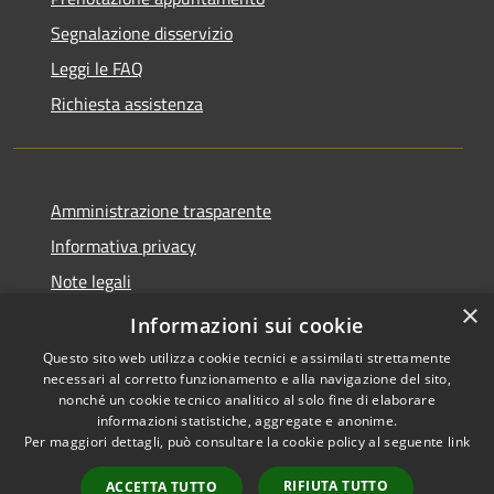
Segnalazione disservizio
Leggi le FAQ
Richiesta assistenza
Amministrazione trasparente
Informativa privacy
Note legali
×
Dichiarazione di accessibilità
Informazioni sui cookie
Questo sito web utilizza cookie tecnici e assimilati strettamente
necessari al corretto funzionamento e alla navigazione del sito,
nonché un cookie tecnico analitico al solo fine di elaborare
informazioni statistiche, aggregate e anonime.
RSS
Copyright © 2026 • Comune di
Per maggiori dettagli, può consultare la cookie policy al seguente
link
Accessibilità
Grottazzolina • Powered by
Privacy
Municipium
Accesso
•
RIFIUTA TUTTO
ACCETTA TUTTO